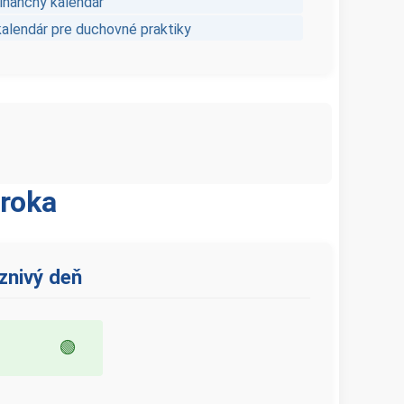
finančný kalendár
kalendár pre duchovné praktiky
roka
znivý deň
🟢