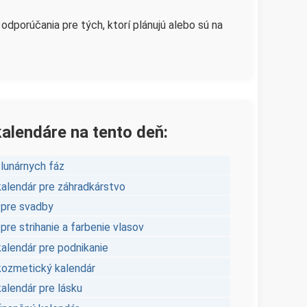
dporúčania pre tých, ktorí plánujú alebo sú na
kalendáre na tento deň:
 lunárnych fáz
kalendár pre záhradkárstvo
 pre svadby
pre strihanie a farbenie vlasov
kalendár pre podnikanie
kozmetický kalendár
alendár pre lásku