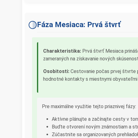
Fáza Mesiaca: Prvá štvrť
Charakteristika:
Prvá štvrť Mesiaca prináša
zameraných na získavanie nových skúseností
Osobitosti:
Cestovanie počas prvej štvrte
hodnotné kontakty s miestnymi obyvateľmi aj
Pre maximálne využitie tejto priaznivej fázy:
Aktívne plánujte a začínajte cesty v t
Buďte otvorení novým známostiam a st
Zúčastnite sa organizovaných prehliadok