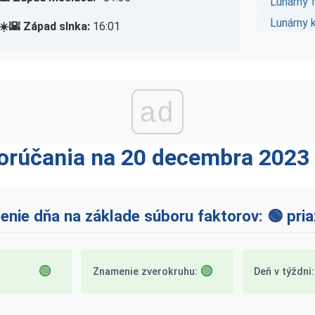
Lunárny 
Lunárny 
☀️🌇 Západ slnka:
16:01
ad
orúčania na 20 decembra 2023 
nie dňa na základe súboru faktorov: 🟢 pria
🟢
🟢
Znamenie zverokruhu:
Deň v týždni: