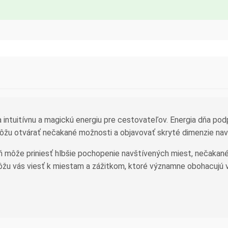
 intuitívnu a magickú energiu pre cestovateľov. Energia dňa pod
môžu otvárať nečakané možnosti a objavovať skryté dimenzie na
 môže priniesť hlbšie pochopenie navštívených miest, nečakané 
 môžu vás viesť k miestam a zážitkom, ktoré významne obohacujú