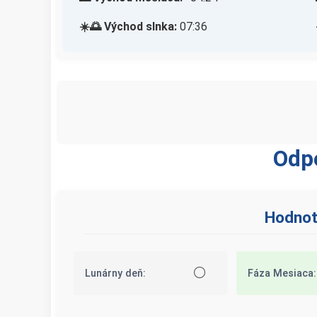
☀️🌅 Východ slnka:
07:36
Odp
Hodnote
⚪
Lunárny deň:
Fáza Mesiaca: