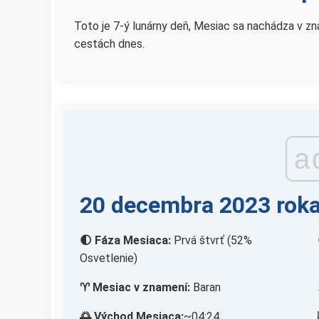
Toto je 7-ý lunárny deň, Mesiac sa nachádza v zn
cestách dnes.
a
20 decembra 2023 roka
🌓 Fáza Mesiaca:
Prvá štvrť (52%
Osvetlenie)
♈ Mesiac v znamení:
Baran
🌅 Východ Mesiaca:
~04:24