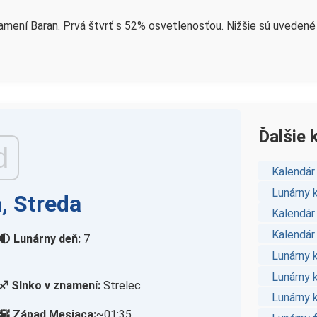
amení Baran. Prvá štvrť s 52% osvetlenosťou. Nižšie sú uvedené o
Ďalšie 
d
Kalendár
Lunárny 
, Streda
Kalendár
Kalendár 
🌓 Lunárny deň:
7
Lunárny 
Lunárny 
♐ Slnko v znamení:
Strelec
Lunárny k
🌇 Západ Mesiaca:
~01:35