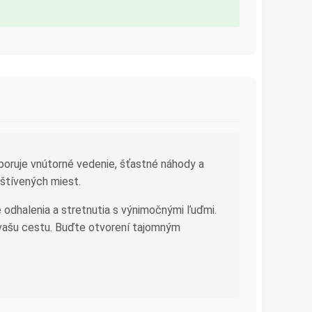
poruje vnútorné vedenie, šťastné náhody a
vštívených miest.
odhalenia a stretnutia s výnimočnými ľuďmi.
 vašu cestu. Buďte otvorení tajomným