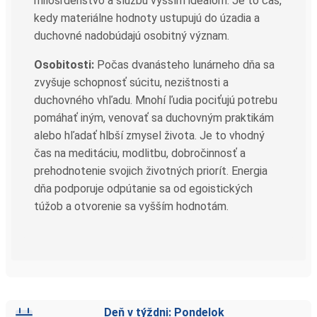
milosrdenstvo a službu vyšším ideálom. Je to čas,
kedy materiálne hodnoty ustupujú do úzadia a
duchovné nadobúdajú osobitný význam.
Osobitosti:
Počas dvanásteho lunárneho dňa sa
zvyšuje schopnosť súcitu, nezištnosti a
duchovného vhľadu. Mnohí ľudia pociťujú potrebu
pomáhať iným, venovať sa duchovným praktikám
alebo hľadať hlbší zmysel života. Je to vhodný
čas na meditáciu, modlitbu, dobročinnosť a
prehodnotenie svojich životných priorít. Energia
dňa podporuje odpútanie sa od egoistických
túžob a otvorenie sa vyšším hodnotám.
Deň v týždni: Pondelok