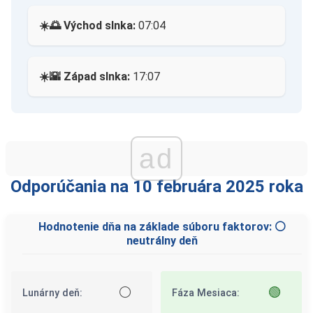
☀️🌅 Východ slnka:
07:04
☀️🌇 Západ slnka:
17:07
ad
Odporúčania na 10 februára 2025 roka
Hodnotenie dňa na základe súboru faktorov: ⚪
neutrálny deň
⚪
🟢
Lunárny deň:
Fáza Mesiaca: