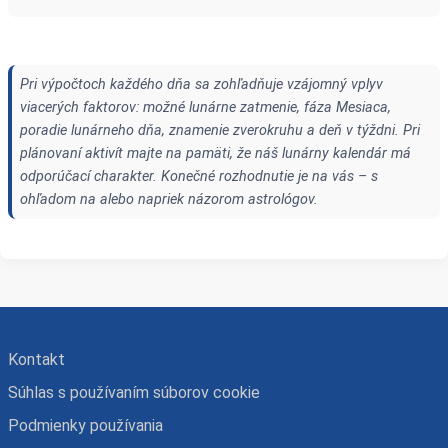
Pri výpočtoch každého dňa sa zohľadňuje vzájomný vplyv
viacerých faktorov: možné lunárne zatmenie, fáza Mesiaca,
poradie lunárneho dňa, znamenie zverokruhu a deň v týždni. Pri
plánovaní aktivít majte na pamäti, že náš lunárny kalendár má
odporúčací charakter. Konečné rozhodnutie je na vás – s
ohľadom na alebo napriek názorom astrológov.
Kontakt
Súhlas s používaním súborov cookie
Podmienky používania