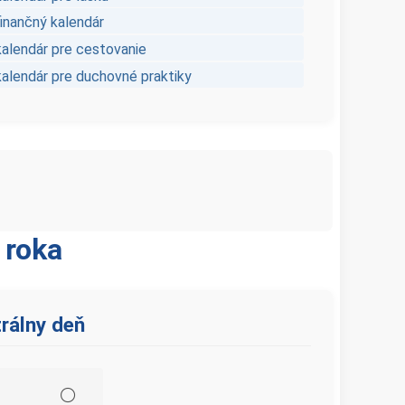
finančný kalendár
kalendár pre cestovanie
kalendár pre duchovné praktiky
 roka
rálny deň
⚪