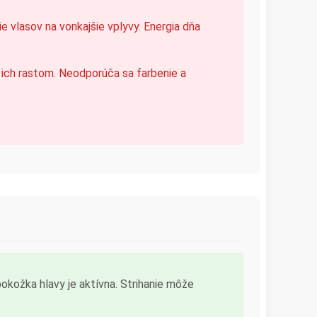
e vlasov na vonkajšie vplyvy. Energia dňa
 ich rastom. Neodporúča sa farbenie a
okožka hlavy je aktívna. Strihanie môže