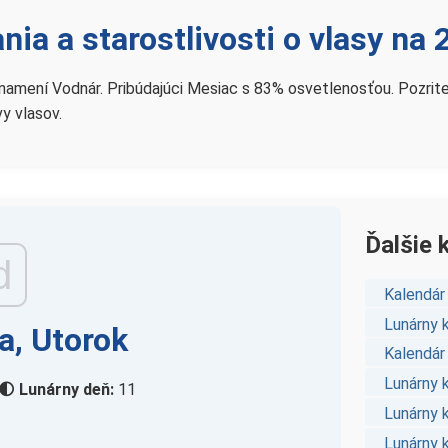
nia a starostlivosti o vlasy n
amení Vodnár. Pribúdajúci Mesiac s 83% osvetlenosťou. Pozrite si
vy vlasov.
Ďalšie 
d
Kalendár
Lunárny 
a, Utorok
Kalendár
Lunárny 
🌓 Lunárny deň:
11
Lunárny 
Lunárny k