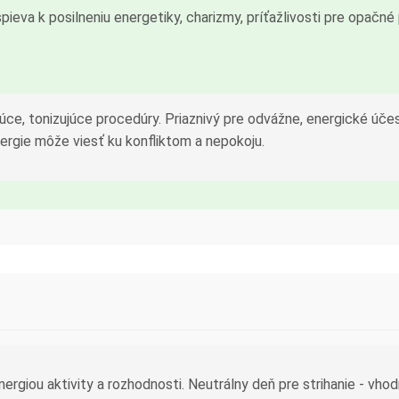
spieva k posilneniu energetiky, charizmy, príťažlivosti pre opačné
úce, tonizujúce procedúry. Priaznivý pre odvážne, energické účes
nergie môže viesť ku konfliktom a nepokoju.
rgiou aktivity a rozhodnosti. Neutrálny deň pre strihanie - vhod