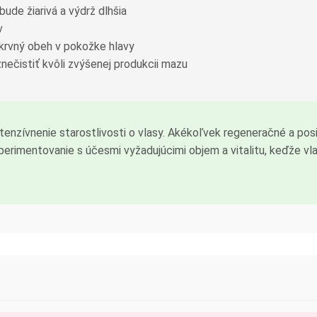
bude žiarivá a výdrž dlhšia
v
krvný obeh v pokožke hlavy
nečistiť kvôli zvýšenej produkcii mazu
ntenzívnenie starostlivosti o vlasy. Akékoľvek regeneračné a po
perimentovanie s účesmi vyžadujúcimi objem a vitalitu, keďže vla