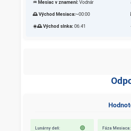
♒ Mesiac v znamení:
Vodnár
🌅 Východ Mesiaca:
~00:00
☀️🌅 Východ slnka:
06:41
Odpo
Hodnote
🟢
Lunárny deň:
Fáza Mesiaca: