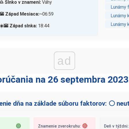
♎ Slnko v znamení:
Váhy
Lunárny 
🌇 Západ Mesiaca:
~06:59
Lunárny 
Lunárny 
☀️🌇 Západ slnka:
18:44
ad
rúčania na 26 septembra 2023
nie dňa na základe súboru faktorov: ⚪ neut
🟢
🔴
Znamenie zverokruhu:
Deň v týždni: