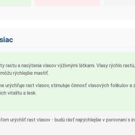
siac
 rastu a nasýtenia vlasov výživnými látkami. Vlasy rýchlo rastú, 
 môžu rýchlejšie mastiť.
 urýchľuje rast vlasov, stimuluje činnosť vlasových folikulov a zl
ch vitalitu a lesk.
ieľom urýchliť rast vlasov - budú rásť najrýchlejšie v porovnaní s