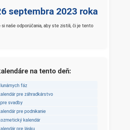
a 26 septembra 2023 roka
 naše odporúčania, aby ste zistili, či je tento
kalendáre na tento deň:
 lunárnych fáz
kalendár pre záhradkárstvo
 pre svadby
kalendár pre podnikanie
kozmetický kalendár
alendár pre lásku