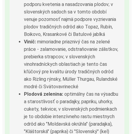
podporu kvetenia a nasadzovania plodov; v
slovenských sadoch sa v tomto období
venuje pozornosť najmä podpore vyzrievania
plodov tradičných odrôd ako Topaz, Rubín,
Boikovo, Krasankové či Batulové jablká
Vinič:
mimoriadne priaznivý čas na zelené
práce - zalamovanie, odstraňovanie zálistkov,
prebierka strapcov; v slovenských
vinohradníckych oblastiach je tento čas
kľúčový pre kvalitu úrody tradičných odrôd
ako Rizling rýnsky, Müller Thurgau, Rulandské
modré či Svätovavrinecké
Plodová zelenina:
optimálny čas na výsadbu
a starostlivosť o paradajky, papriku, uhorky,
cukety, tekvice; v slovenských podmienkach
je to obdobie intenzívneho rastu miestnych
odrôd ako "Moldavská okrúhla" (paradajka),
"Kláštorská" (paprika) či "Slovenský" (kel)