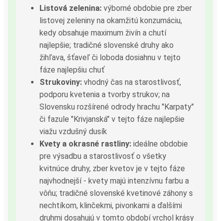
Listová zelenina:
výborné obdobie pre zber
listovej zeleniny na okamžitú konzumáciu,
kedy obsahuje maximum živín a chutí
najlepšie; tradičné slovenské druhy ako
žihľava, šťaveľ či loboda dosiahnu v tejto
fáze najlepšiu chuť
Strukoviny:
vhodný čas na starostlivosť,
podporu kvetenia a tvorby strukov; na
Slovensku rozšírené odrody hrachu "Karpaty"
či fazule "Krivjanská" v tejto fáze najlepšie
viažu vzdušný dusík
Kvety a okrasné rastliny:
ideálne obdobie
pre výsadbu a starostlivosť o všetky
kvitnúce druhy, zber kvetov je v tejto fáze
najvhodnejší - kvety majú intenzívnu farbu a
vôňu; tradičné slovenské kvetinové záhony s
nechtíkom, klinčekmi, pivonkami a ďalšími
druhmi dosahujú v tomto období vrchol krásy