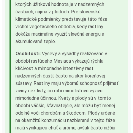
ktorých úžitková hodnota je v nadzemných
častiach, najmä v plodoch. Pre slovenské
klimatické podmienky predstavuje táto fáza
vrchol vegetačného obdobia, kedy rastliny
dokážu maximálne využiť slnečnú energiu a
akumulované teplo.
Osobitosti:
Výsevy a výsadby realizované v
období rastúceho Mesiaca vykazujú rýchlu
klíčivosť a mimoriadne intenzívny rast
nadzemných častí, často na úkor koreňovej
sústavy. Rastliny majú výbornú schopnosť prijímať
živiny cez listy, čo robí mimolistovú výživu
mimoriadne účinnou. Kvety a plody sú v tomto
období väčšie, šťavnatejšie, ale môžu byť menej
odolné voči chorobám a škodcom. Plody určené
na okamžitú konzumáciu nazbierané v tejto fáze
majú vynikajúcu chuť a arómu, avšak často nižšiu