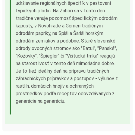
udržiavanie regionálnych špecifík v pestovaní
typických plodín. Na Záhorí sa v tento deň
tradične venuje pozornosť špecifickým odrodám
kapusty, v Novohrade a Gemeri tradičným
odrodám papriky, na Spiši a Šariši horským
odrodám zemiakov a podobne. Staré slovenské
odrody ovocných stromov ako "Batul", "Panské",
"Kožovky", "Špiegler" či "Vištucká trnka" reagujú
na starostlivosť v tento deň mimoriadne dobre.
Je to tiež ideálny deň na prípravu tradičných
záhradníckych prípravkov a postupov - výluhov z
rastlín, domácich hnojív a ochranných
prostriedkov podľa receptov odovzdávaných z
generácie na generáciu.