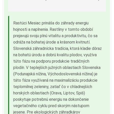
Rastúci Mesiac prináša do záhrady energiu
hojnosti a naplnenia. Rastliny v tomto období
prejavujú svoju plnú vitalitu a produktivitu, čo sa
odráža na bohatej úrode a krásnom kvitnutí.
Slovenská záhradnícka tradícia, ktorá kladie dôraz
na bohatú úrodu a dobrú kvalitu plodov, využíva
túto fázu na podporu produkcie tradičných
plodín. V teplejších južných oblastiach Slovenska
(Podunajská nížina, Východoslovenská nížina) je
táto fáza využívaná na maximalizáciu produkcie
teplomilnej zeleniny, zatiaľ čo v chladnejších
horských oblastiach (Orava, Liptov, Spiš)
poskytuje potrebnú energiu na dokončenie
vegetačného cyklu pred skorým nástupom
jesene. Pre ekologických záhradkárov