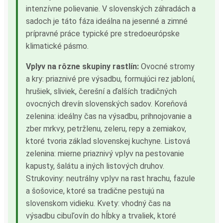
intenzívne polievanie. V slovenských záhradách a
sadoch je táto fáza ideálna na jesenné a zimné
prípravné práce typické pre stredoeurópske
klimatické pásmo.
Vplyv na rôzne skupiny rastlín:
Ovocné stromy
a kry: priaznivé pre výsadbu, formujúci rez jabloní,
hrušiek, sliviek, čerešní a ďalších tradičných
ovocných drevín slovenských sadov. Koreňová
zelenina: ideálny čas na výsadbu, prihnojovanie a
zber mrkvy, petržlenu, zeleru, repy a zemiakov,
ktoré tvoria základ slovenskej kuchyne. Listová
zelenina: mierne priaznivý vplyv na pestovanie
kapusty, šalátu a iných listových druhov.
Strukoviny: neutrálny vplyv na rast hrachu, fazule
a šošovice, ktoré sa tradične pestujú na
slovenskom vidieku. Kvety: vhodný čas na
výsadbu cibuľovín do hĺbky a trvaliek, ktoré