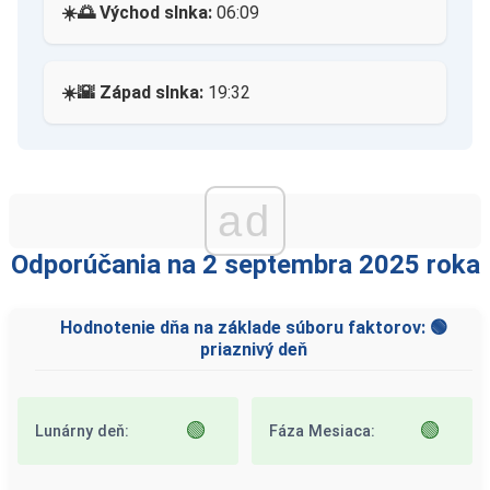
☀️🌅 Východ slnka:
06:09
☀️🌇 Západ slnka:
19:32
ad
Odporúčania na 2 septembra 2025 roka
Hodnotenie dňa na základe súboru faktorov: 🟢
priaznivý deň
🟢
🟢
Lunárny deň:
Fáza Mesiaca: