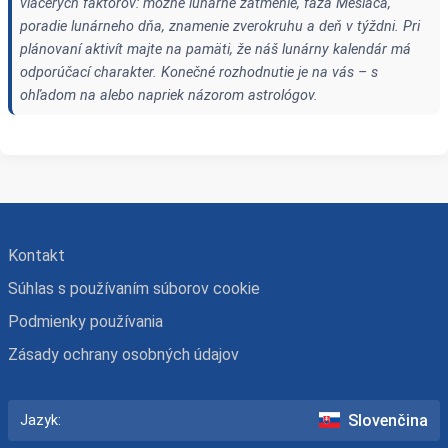
viacerých faktorov: možné lunárne zatmenie, fáza Mesiaca,
poradie lunárneho dňa, znamenie zverokruhu a deň v týždni. Pri
plánovaní aktivít majte na pamäti, že náš lunárny kalendár má
odporúčací charakter. Konečné rozhodnutie je na vás – s
ohľadom na alebo napriek názorom astrológov.
Kontakt
Súhlas s používaním súborov cookie
Podmienky používania
Zásady ochrany osobných údajov
Slovenčina
Jazyk: