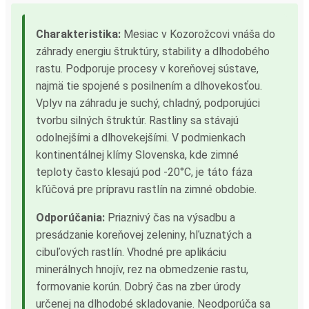
Charakteristika:
Mesiac v Kozorožcovi vnáša do
záhrady energiu štruktúry, stability a dlhodobého
rastu. Podporuje procesy v koreňovej sústave,
najmä tie spojené s posilnením a dlhovekosťou.
Vplyv na záhradu je suchý, chladný, podporujúci
tvorbu silných štruktúr. Rastliny sa stávajú
odolnejšími a dlhovekejšími. V podmienkach
kontinentálnej klímy Slovenska, kde zimné
teploty často klesajú pod -20°C, je táto fáza
kľúčová pre prípravu rastlín na zimné obdobie.
Odporúčania:
Priaznivý čas na výsadbu a
presádzanie koreňovej zeleniny, hľuznatých a
cibuľových rastlín. Vhodné pre aplikáciu
minerálnych hnojív, rez na obmedzenie rastu,
formovanie korún. Dobrý čas na zber úrody
určenej na dlhodobé skladovanie. Neodporúča sa