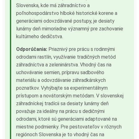
Slovenska, kde má záhradníctvo a
poľnohospodárstvo hlboké historické korene a
generáciami odovzdávané postupy, je desiaty
lunárny deň mimoriadne významný pre zachovanie
kultúrneho dedičstva.
Odporúčania:
Priaznivý pre prácu s rodinnými
odrodami rastlín, využívanie tradičných metód
záhradníctva a zeleninárstva. Vhodný čas na
uchovávanie semien, prípravu sadbového
materiálu a odovzdávanie záhradkárskych
poznatkov. Vyhýbajte sa experimentálnym
prístupom a novátorským metódam. V slovenskej
záhradníckej tradícii sa desiaty lunárny deň
považuje za ideálny na prácu s dedičnými
odrodami, ktoré sú generáciami adaptované na
miestne podmienky. Pre pestovateľov v rôznych
regiónoch Slovenska je to vhodný čas na