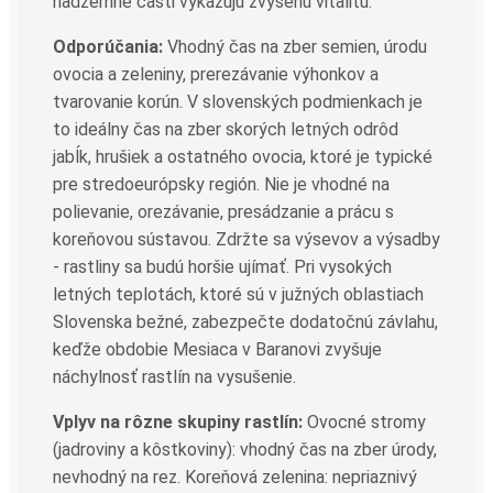
nadzemné časti vykazujú zvýšenú vitalitu.
Odporúčania:
Vhodný čas na zber semien, úrodu
ovocia a zeleniny, prerezávanie výhonkov a
tvarovanie korún. V slovenských podmienkach je
to ideálny čas na zber skorých letných odrôd
jabĺk, hrušiek a ostatného ovocia, ktoré je typické
pre stredoeurópsky región. Nie je vhodné na
polievanie, orezávanie, presádzanie a prácu s
koreňovou sústavou. Zdržte sa výsevov a výsadby
- rastliny sa budú horšie ujímať. Pri vysokých
letných teplotách, ktoré sú v južných oblastiach
Slovenska bežné, zabezpečte dodatočnú závlahu,
keďže obdobie Mesiaca v Baranovi zvyšuje
náchylnosť rastlín na vysušenie.
Vplyv na rôzne skupiny rastlín:
Ovocné stromy
(jadroviny a kôstkoviny): vhodný čas na zber úrody,
nevhodný na rez. Koreňová zelenina: nepriaznivý