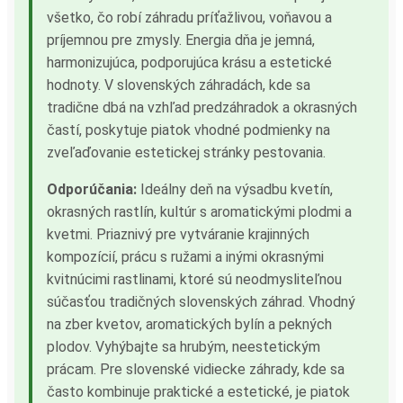
všetko, čo robí záhradu príťažlivou, voňavou a
príjemnou pre zmysly. Energia dňa je jemná,
harmonizujúca, podporujúca krásu a estetické
hodnoty. V slovenských záhradách, kde sa
tradične dbá na vzhľad predzáhradok a okrasných
častí, poskytuje piatok vhodné podmienky na
zveľaďovanie estetickej stránky pestovania.
Odporúčania:
Ideálny deň na výsadbu kvetín,
okrasných rastlín, kultúr s aromatickými plodmi a
kvetmi. Priaznivý pre vytváranie krajinných
kompozícií, prácu s ružami a inými okrasnými
kvitnúcimi rastlinami, ktoré sú neodmysliteľnou
súčasťou tradičných slovenských záhrad. Vhodný
na zber kvetov, aromatických bylín a pekných
plodov. Vyhýbajte sa hrubým, neestetickým
prácam. Pre slovenské vidiecke záhrady, kde sa
často kombinuje praktické a estetické, je piatok