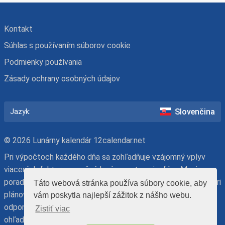
Kontakt
Súhlas s používaním súborov cookie
Podmienky používania
Zásady ochrany osobných údajov
Slovenčina
Jazyk:
© 2026 Lunárny kalendár 12calendar.net
Pri výpočtoch každého dňa sa zohľadňuje vzájomný vplyv
viacerých faktorov: možné lunárne zatmenie, fáza Mesiaca,
poradie lunárneho dňa, znamenie zverokruhu a deň v týždni. Pri
Táto webová stránka používa súbory cookie, aby
plánovaní aktivít majte na pamäti, že náš lunárny kalendár má
vám poskytla najlepší zážitok z nášho webu.
odporúčací charakter. Konečné rozhodnutie je na vás – s
Zistiť viac
ohľadom na alebo napriek názorom astrológov.