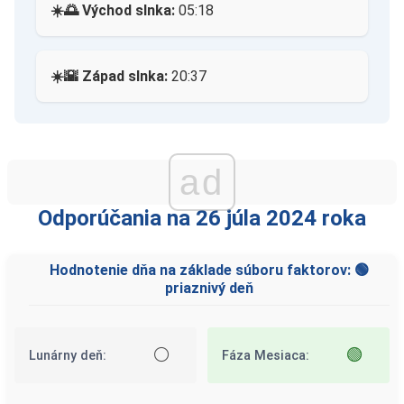
☀️🌅 Východ slnka:
05:18
☀️🌇 Západ slnka:
20:37
ad
Odporúčania na 26 júla 2024 roka
Hodnotenie dňa na základe súboru faktorov: 🟢
priaznivý deň
⚪
🟢
Lunárny deň:
Fáza Mesiaca: