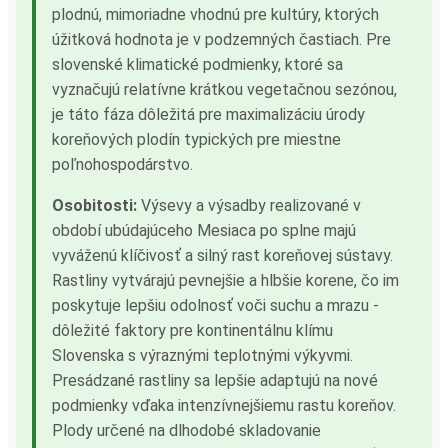
plodnú, mimoriadne vhodnú pre kultúry, ktorých
úžitková hodnota je v podzemných častiach. Pre
slovenské klimatické podmienky, ktoré sa
vyznačujú relatívne krátkou vegetačnou sezónou,
je táto fáza dôležitá pre maximalizáciu úrody
koreňových plodín typických pre miestne
poľnohospodárstvo.
Osobitosti:
Výsevy a výsadby realizované v
období ubúdajúceho Mesiaca po splne majú
vyváženú klíčivosť a silný rast koreňovej sústavy.
Rastliny vytvárajú pevnejšie a hlbšie korene, čo im
poskytuje lepšiu odolnosť voči suchu a mrazu -
dôležité faktory pre kontinentálnu klímu
Slovenska s výraznými teplotnými výkyvmi.
Presádzané rastliny sa lepšie adaptujú na nové
podmienky vďaka intenzívnejšiemu rastu koreňov.
Plody určené na dlhodobé skladovanie