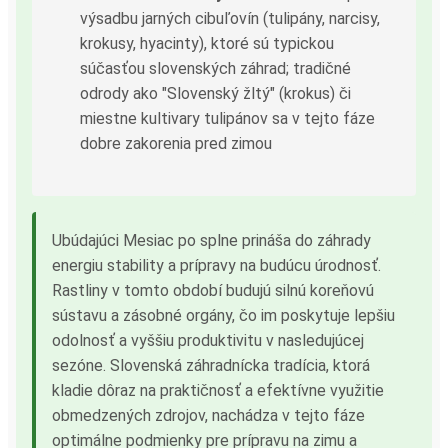
výsadbu jarných cibuľovín (tulipány, narcisy,
krokusy, hyacinty), ktoré sú typickou
súčasťou slovenských záhrad; tradičné
odrody ako "Slovenský žltý" (krokus) či
miestne kultivary tulipánov sa v tejto fáze
dobre zakorenia pred zimou
Ubúdajúci Mesiac po splne prináša do záhrady
energiu stability a prípravy na budúcu úrodnosť.
Rastliny v tomto období budujú silnú koreňovú
sústavu a zásobné orgány, čo im poskytuje lepšiu
odolnosť a vyššiu produktivitu v nasledujúcej
sezóne. Slovenská záhradnícka tradícia, ktorá
kladie dôraz na praktičnosť a efektívne využitie
obmedzených zdrojov, nachádza v tejto fáze
optimálne podmienky pre prípravu na zimu a