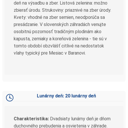
deň na výsadbu a zber. Listová zelenina: možno
zbierať úrodu. Strukoviny: priaznivé na zber úrody.
Kvety: vhodné na zber semien, neodporúča sa
presádzanie. V slovenských záhradách venujte
osobitnú pozornosť tradičným plodinám ako
kapusta, zemiaky a koreňová zelenina - tie sú v
tomto období obzvlášť citlivé na nedostatok
vlahy typický pre Mesiac v Baranovi.
Lunárny deň: 20 lunárny deň
Charakteristika:
Dvadsiaty lunárny deň je dňom
duchovného prebudenia a osvietenia v záhrade.