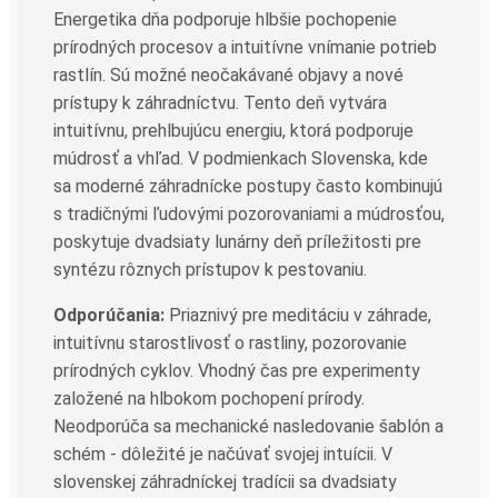
Energetika dňa podporuje hlbšie pochopenie
prírodných procesov a intuitívne vnímanie potrieb
rastlín. Sú možné neočakávané objavy a nové
prístupy k záhradníctvu. Tento deň vytvára
intuitívnu, prehlbujúcu energiu, ktorá podporuje
múdrosť a vhľad. V podmienkach Slovenska, kde
sa moderné záhradnícke postupy často kombinujú
s tradičnými ľudovými pozorovaniami a múdrosťou,
poskytuje dvadsiaty lunárny deň príležitosti pre
syntézu rôznych prístupov k pestovaniu.
Odporúčania:
Priaznivý pre meditáciu v záhrade,
intuitívnu starostlivosť o rastliny, pozorovanie
prírodných cyklov. Vhodný čas pre experimenty
založené na hlbokom pochopení prírody.
Neodporúča sa mechanické nasledovanie šablón a
schém - dôležité je načúvať svojej intuícii. V
slovenskej záhradníckej tradícii sa dvadsiaty