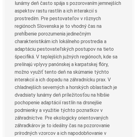
lunárny deň často spája s pozorovaním jemnejších
aspektov rastu rastlín a ich interakcií s
prostredím. Pre pestovateľov v rôznych
regiónoch Slovenska je to vhodný čas na
prehĺbenie porozumenia jedinečným
charakteristikám ich lokálneho prostredia a
adaptáciu pestovateľských postupov na tieto
špecifiká. V teplejších južných regiónoch, kde sa
prelínajú vplyvy panónskej a karpatskej flóry,
možno využiť tento deň na skúmanie týchto
interakcií a ich dopadu na záhradnícku prax. V
chladnejších severných a horských oblastiach je
dvadsiaty lunárny deň príležitosťou na hlbšie
pochopenie adaptácií rastlín na drsnejšie
podmienky a využitie týchto poznatkov v
záhradníctve. Pre ekologicky orientovaných
záhradkárov je to ideálny čas na pozorovanie
prírodných vzorcov a ich napodobňovanie v