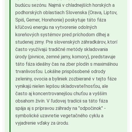
budúcu sezónu. Najmä v chladnejších horských a
podhorských oblastiach Slovenska (Orava, Liptov,
Spiš, Gemer, Horehonie) poskytuje táto fáza
kľúčovú energiu na vytvorenie odolných
koreňových systémov pred príchodom dlhej a
studenej zimy. Pre slovenských záhradkárov, ktorí
často využívajú tradičné metódy skladovania
úrody (pivnice, zemné jamy, komory), predstavuje
táto fáza ideálny čas na zber plodín s maximálnou
trvanlivosťou. Lokálne prispôsobené odrody
zeleniny, ovocia a byliniek zozbierané v tejto fáze
vynikajú nielen lepšou skladovateľnosťou, ale
často aj koncentrovanejšou chuťou a vyšším
obsahom živín. V ľudovej tradícii sa táto fáza
spája aj s prípravou záhrady na "odpočinok" -
symbolické uzavretie vegetačného cyklu a
vyjadrenie vďaky za úrodu.