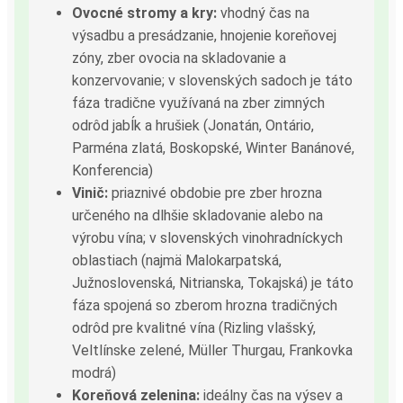
Ovocné stromy a kry:
vhodný čas na
výsadbu a presádzanie, hnojenie koreňovej
zóny, zber ovocia na skladovanie a
konzervovanie; v slovenských sadoch je táto
fáza tradične využívaná na zber zimných
odrôd jabĺk a hrušiek (Jonatán, Ontário,
Parména zlatá, Boskopské, Winter Banánové,
Konferencia)
Vinič:
priaznivé obdobie pre zber hrozna
určeného na dlhšie skladovanie alebo na
výrobu vína; v slovenských vinohradníckych
oblastiach (najmä Malokarpatská,
Južnoslovenská, Nitrianska, Tokajská) je táto
fáza spojená so zberom hrozna tradičných
odrôd pre kvalitné vína (Rizling vlašský,
Veltlínske zelené, Müller Thurgau, Frankovka
modrá)
Koreňová zelenina:
ideálny čas na výsev a