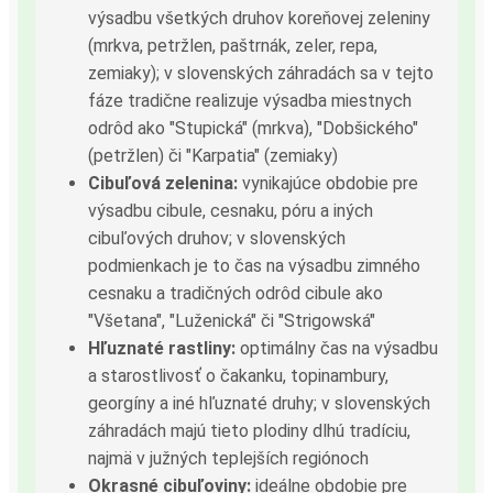
výsadbu všetkých druhov koreňovej zeleniny
(mrkva, petržlen, paštrnák, zeler, repa,
zemiaky); v slovenských záhradách sa v tejto
fáze tradične realizuje výsadba miestnych
odrôd ako "Stupická" (mrkva), "Dobšického"
(petržlen) či "Karpatia" (zemiaky)
Cibuľová zelenina:
vynikajúce obdobie pre
výsadbu cibule, cesnaku, póru a iných
cibuľových druhov; v slovenských
podmienkach je to čas na výsadbu zimného
cesnaku a tradičných odrôd cibule ako
"Všetana", "Luženická" či "Strigowská"
Hľuznaté rastliny:
optimálny čas na výsadbu
a starostlivosť o čakanku, topinambury,
georgíny a iné hľuznaté druhy; v slovenských
záhradách majú tieto plodiny dlhú tradíciu,
najmä v južných teplejších regiónoch
Okrasné cibuľoviny:
ideálne obdobie pre