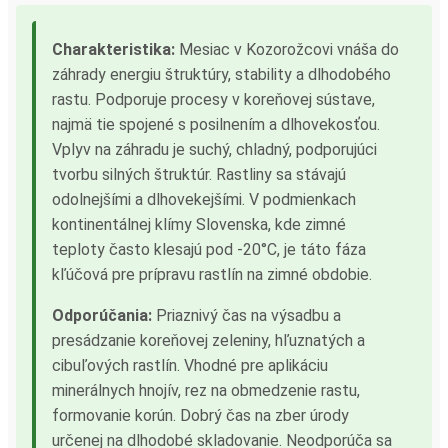
Charakteristika:
Mesiac v Kozorožcovi vnáša do
záhrady energiu štruktúry, stability a dlhodobého
rastu. Podporuje procesy v koreňovej sústave,
najmä tie spojené s posilnením a dlhovekosťou.
Vplyv na záhradu je suchý, chladný, podporujúci
tvorbu silných štruktúr. Rastliny sa stávajú
odolnejšími a dlhovekejšími. V podmienkach
kontinentálnej klímy Slovenska, kde zimné
teploty často klesajú pod -20°C, je táto fáza
kľúčová pre prípravu rastlín na zimné obdobie.
Odporúčania:
Priaznivý čas na výsadbu a
presádzanie koreňovej zeleniny, hľuznatých a
cibuľových rastlín. Vhodné pre aplikáciu
minerálnych hnojív, rez na obmedzenie rastu,
formovanie korún. Dobrý čas na zber úrody
určenej na dlhodobé skladovanie. Neodporúča sa