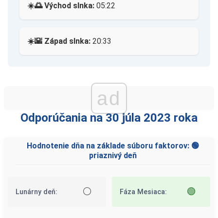
☀️🌅 Východ slnka:
05:22
☀️🌇 Západ slnka:
20:33
ad
Odporúčania na 30 júla 2023 roka
Hodnotenie dňa na základe súboru faktorov: 🟢
priaznivý deň
⚪
🟢
Lunárny deň:
Fáza Mesiaca: