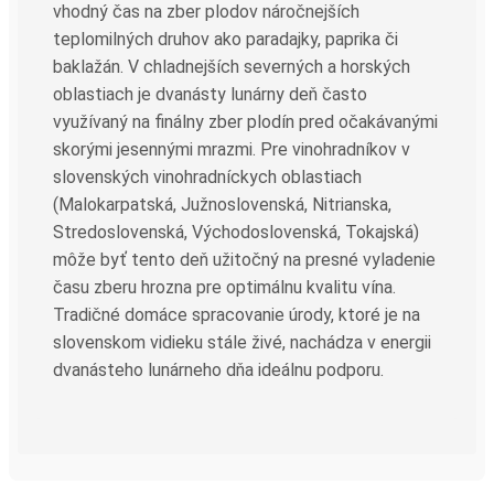
vhodný čas na zber plodov náročnejších
teplomilných druhov ako paradajky, paprika či
baklažán. V chladnejších severných a horských
oblastiach je dvanásty lunárny deň často
využívaný na finálny zber plodín pred očakávanými
skorými jesennými mrazmi. Pre vinohradníkov v
slovenských vinohradníckych oblastiach
(Malokarpatská, Južnoslovenská, Nitrianska,
Stredoslovenská, Východoslovenská, Tokajská)
môže byť tento deň užitočný na presné vyladenie
času zberu hrozna pre optimálnu kvalitu vína.
Tradičné domáce spracovanie úrody, ktoré je na
slovenskom vidieku stále živé, nachádza v energii
dvanásteho lunárneho dňa ideálnu podporu.