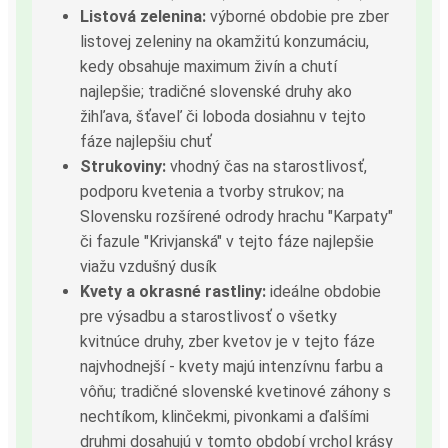
Listová zelenina:
výborné obdobie pre zber
listovej zeleniny na okamžitú konzumáciu,
kedy obsahuje maximum živín a chutí
najlepšie; tradičné slovenské druhy ako
žihľava, šťaveľ či loboda dosiahnu v tejto
fáze najlepšiu chuť
Strukoviny:
vhodný čas na starostlivosť,
podporu kvetenia a tvorby strukov; na
Slovensku rozšírené odrody hrachu "Karpaty"
či fazule "Krivjanská" v tejto fáze najlepšie
viažu vzdušný dusík
Kvety a okrasné rastliny:
ideálne obdobie
pre výsadbu a starostlivosť o všetky
kvitnúce druhy, zber kvetov je v tejto fáze
najvhodnejší - kvety majú intenzívnu farbu a
vôňu; tradičné slovenské kvetinové záhony s
nechtíkom, klinčekmi, pivonkami a ďalšími
druhmi dosahujú v tomto období vrchol krásy