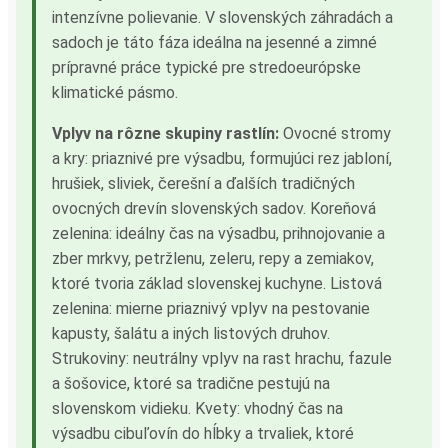
intenzívne polievanie. V slovenských záhradách a
sadoch je táto fáza ideálna na jesenné a zimné
prípravné práce typické pre stredoeurópske
klimatické pásmo.
Vplyv na rôzne skupiny rastlín:
Ovocné stromy
a kry: priaznivé pre výsadbu, formujúci rez jabloní,
hrušiek, sliviek, čerešní a ďalších tradičných
ovocných drevín slovenských sadov. Koreňová
zelenina: ideálny čas na výsadbu, prihnojovanie a
zber mrkvy, petržlenu, zeleru, repy a zemiakov,
ktoré tvoria základ slovenskej kuchyne. Listová
zelenina: mierne priaznivý vplyv na pestovanie
kapusty, šalátu a iných listových druhov.
Strukoviny: neutrálny vplyv na rast hrachu, fazule
a šošovice, ktoré sa tradične pestujú na
slovenskom vidieku. Kvety: vhodný čas na
výsadbu cibuľovín do hĺbky a trvaliek, ktoré