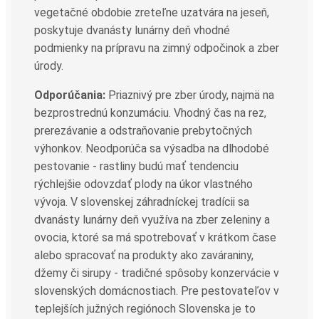
vegetačné obdobie zreteľne uzatvára na jeseň,
poskytuje dvanásty lunárny deň vhodné
podmienky na prípravu na zimný odpočinok a zber
úrody.
Odporúčania:
Priaznivý pre zber úrody, najmä na
bezprostrednú konzumáciu. Vhodný čas na rez,
prerezávanie a odstraňovanie prebytočných
výhonkov. Neodporúča sa výsadba na dlhodobé
pestovanie - rastliny budú mať tendenciu
rýchlejšie odovzdať plody na úkor vlastného
vývoja. V slovenskej záhradníckej tradícii sa
dvanásty lunárny deň využíva na zber zeleniny a
ovocia, ktoré sa má spotrebovať v krátkom čase
alebo spracovať na produkty ako zaváraniny,
džemy či sirupy - tradičné spôsoby konzervácie v
slovenských domácnostiach. Pre pestovateľov v
teplejších južných regiónoch Slovenska je to