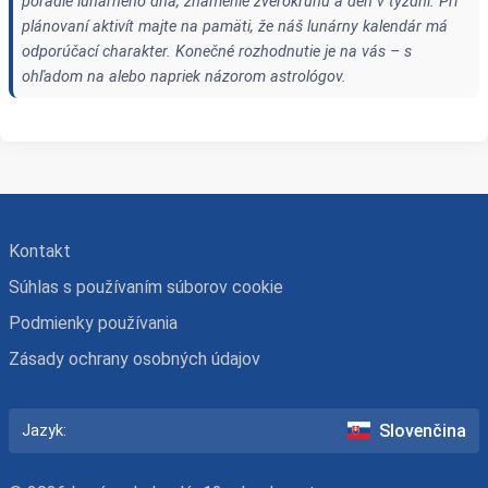
poradie lunárneho dňa, znamenie zverokruhu a deň v týždni. Pri
plánovaní aktivít majte na pamäti, že náš lunárny kalendár má
odporúčací charakter. Konečné rozhodnutie je na vás – s
ohľadom na alebo napriek názorom astrológov.
Kontakt
Súhlas s používaním súborov cookie
Podmienky používania
Zásady ochrany osobných údajov
Slovenčina
Jazyk: