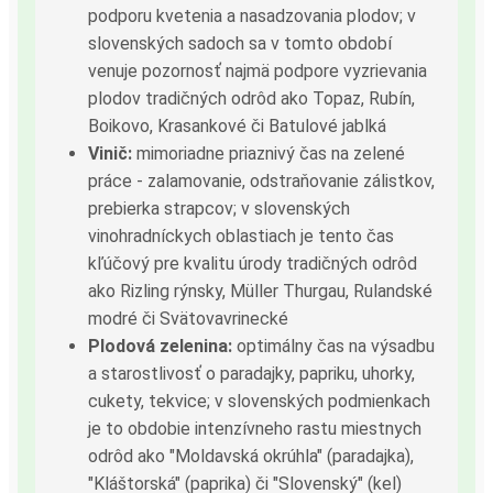
podporu kvetenia a nasadzovania plodov; v
slovenských sadoch sa v tomto období
venuje pozornosť najmä podpore vyzrievania
plodov tradičných odrôd ako Topaz, Rubín,
Boikovo, Krasankové či Batulové jablká
Vinič:
mimoriadne priaznivý čas na zelené
práce - zalamovanie, odstraňovanie zálistkov,
prebierka strapcov; v slovenských
vinohradníckych oblastiach je tento čas
kľúčový pre kvalitu úrody tradičných odrôd
ako Rizling rýnsky, Müller Thurgau, Rulandské
modré či Svätovavrinecké
Plodová zelenina:
optimálny čas na výsadbu
a starostlivosť o paradajky, papriku, uhorky,
cukety, tekvice; v slovenských podmienkach
je to obdobie intenzívneho rastu miestnych
odrôd ako "Moldavská okrúhla" (paradajka),
"Kláštorská" (paprika) či "Slovenský" (kel)