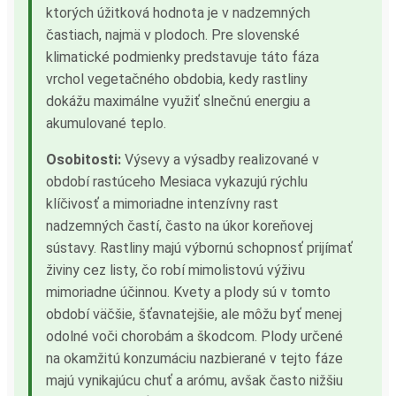
ktorých úžitková hodnota je v nadzemných
častiach, najmä v plodoch. Pre slovenské
klimatické podmienky predstavuje táto fáza
vrchol vegetačného obdobia, kedy rastliny
dokážu maximálne využiť slnečnú energiu a
akumulované teplo.
Osobitosti:
Výsevy a výsadby realizované v
období rastúceho Mesiaca vykazujú rýchlu
klíčivosť a mimoriadne intenzívny rast
nadzemných častí, často na úkor koreňovej
sústavy. Rastliny majú výbornú schopnosť prijímať
živiny cez listy, čo robí mimolistovú výživu
mimoriadne účinnou. Kvety a plody sú v tomto
období väčšie, šťavnatejšie, ale môžu byť menej
odolné voči chorobám a škodcom. Plody určené
na okamžitú konzumáciu nazbierané v tejto fáze
majú vynikajúcu chuť a arómu, avšak často nižšiu