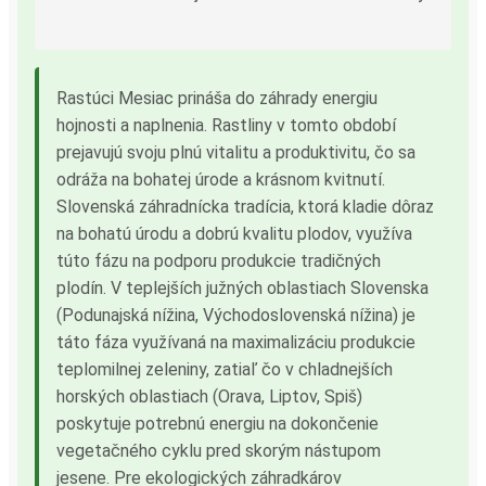
Rastúci Mesiac prináša do záhrady energiu
hojnosti a naplnenia. Rastliny v tomto období
prejavujú svoju plnú vitalitu a produktivitu, čo sa
odráža na bohatej úrode a krásnom kvitnutí.
Slovenská záhradnícka tradícia, ktorá kladie dôraz
na bohatú úrodu a dobrú kvalitu plodov, využíva
túto fázu na podporu produkcie tradičných
plodín. V teplejších južných oblastiach Slovenska
(Podunajská nížina, Východoslovenská nížina) je
táto fáza využívaná na maximalizáciu produkcie
teplomilnej zeleniny, zatiaľ čo v chladnejších
horských oblastiach (Orava, Liptov, Spiš)
poskytuje potrebnú energiu na dokončenie
vegetačného cyklu pred skorým nástupom
jesene. Pre ekologických záhradkárov