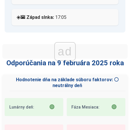
☀️🌇 Západ slnka:
17:05
ad
Odporúčania na 9 februára 2025 roka
Hodnotenie dňa na základe súboru faktorov: ⚪
neutrálny deň
🟢
🟢
Lunárny deň:
Fáza Mesiaca: