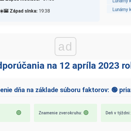
Lunárny 
Lunárny 
☀️🌇 Západ slnka:
19:38
ad
porúčania na 12 apríla 2023 r
nie dňa na základe súboru faktorov: 🟢 pria
🟢
🟢
Znamenie zverokruhu:
Deň v týždni: