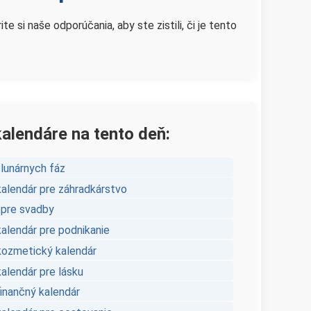
si naše odporúčania, aby ste zistili, či je tento
kalendáre na tento deň:
 lunárnych fáz
kalendár pre záhradkárstvo
 pre svadby
kalendár pre podnikanie
kozmetický kalendár
alendár pre lásku
finančný kalendár