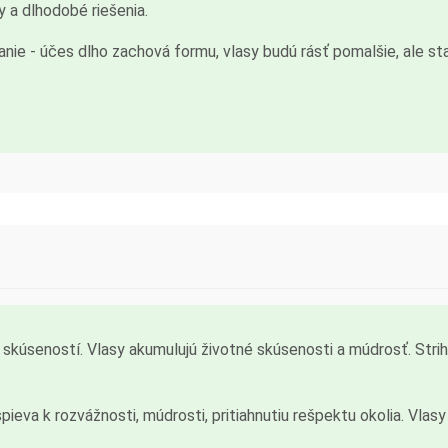
y a dlhodobé riešenia.
anie - účes dlho zachová formu, vlasy budú rásť pomalšie, ale st
 skúseností. Vlasy akumulujú životné skúsenosti a múdrosť. Str
ispieva k rozvážnosti, múdrosti, pritiahnutiu rešpektu okolia. Vla