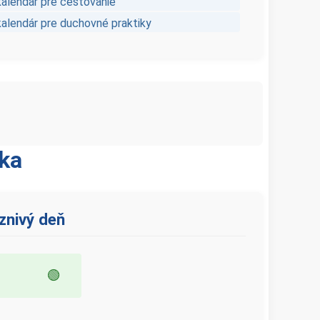
kalendár pre cestovanie
kalendár pre duchovné praktiky
oka
znivý deň
🟢