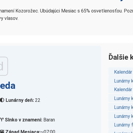
namení Kozorožec. Ubúdajúci Mesiac s 65% osvetlenosťou. Pozrite 
vy vlasov.
Ďalšie 
d
Kalendár
Lunárny 
reda
Kalendár
Lunárny 
🌓 Lunárny deň:
22
Lunárny 
Lunárny k
♈ Slnko v znamení:
Baran
Lunárny 
🌇 Západ Mesiaca:
~07:00