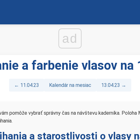
ad
anie a farbenie vlasov na 
← 11.04.23
Kalendár na mesiac
13.04.23 →
ka vám pomôže vybrať správny čas na návštevu kaderníka. Poloha
hania.
hania a starostlivosti o vlasy 