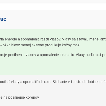
iac
a energie a spomalenia rastu vlasov. Vlasy sa stávajú menej aktí
Pokožka hlavy menej aktívne produkuje kožný maz.
je posilnenie vlasov a spomalenie ich rastu. Vlasy budú rásť poma
osilniť vlasy a spomaliť ich rast. Strihanie v tomto období je ide
é na posilnenie koreňov