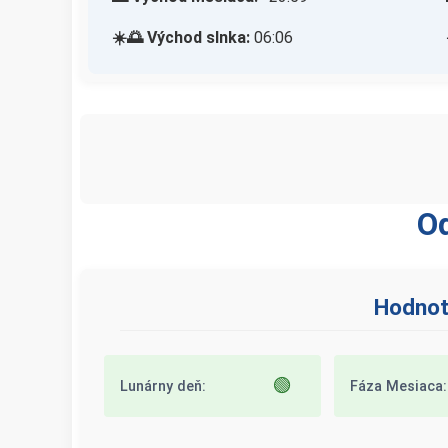
☀️🌅 Východ slnka:
06:06
Od
Hodnote
🟢
Lunárny deň:
Fáza Mesiaca: