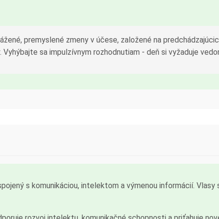
vážené, premyslené zmeny v účese, založené na predchádzajúcic
y. Vyhýbajte sa impulzívnym rozhodnutiam - deň si vyžaduje vedo
ojený s komunikáciou, intelektom a výmenou informácií. Vlasy s
odporuje rozvoj intelektu, komunikačné schopnosti a priťahuje n