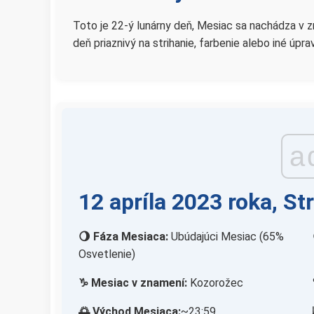
Toto je 22-ý lunárny deň, Mesiac sa nachádza v z
deň priaznivý na strihanie, farbenie alebo iné úpra
a
12 apríla 2023 roka, St
🌖 Fáza Mesiaca:
Ubúdajúci Mesiac (65%
Osvetlenie)
♑ Mesiac v znamení:
Kozorožec
🌅 Východ Mesiaca:
~23:59