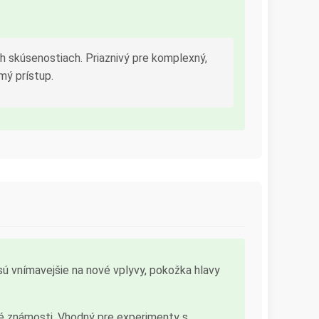
h skúsenostiach. Priaznivý pre komplexný,
mý prístup.
ú vnímavejšie na nové vplyvy, pokožka hlavy
ové známosti. Vhodný pre experimenty s